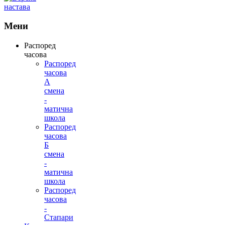
Мени
Распоред
часова
Распоред
часова
А
смена
-
матична
школа
Распоред
часова
Б
смена
-
матична
школа
Распоред
часова
-
Стапари