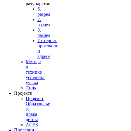
рачунарство
6.
разред
7.
разред
8.
разред
Интернет
протоколи
и
адресе
Методе
и
технике
успешног
учења
Линк
Пројекти
Пројекат
Образовање
за
права
детета
ACES
Пролећни