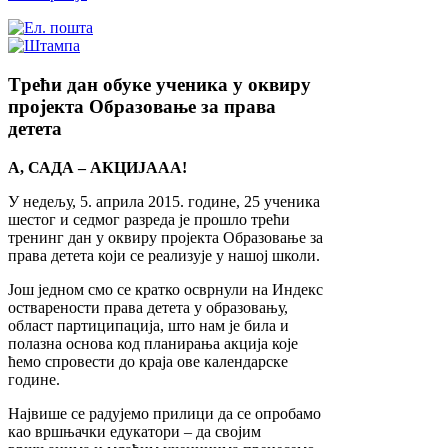
Tрећи дан обуке ученика у оквиру
пројекта Образовање за права
детета
А, САДА – АКЦИЈААА!
У недељу, 5. априла 2015. године, 25 ученика
шестог и седмог разреда је прошло трећи
тренинг дан у оквиру пројекта Образовање за
права детета који се реализује у нашој школи.
Још једном смо се кратко осврнули на Индекс
остварености права детета у образовању,
област партиципација, што нам је била и
полазна основа код планирања акција које
ћемо спровести до краја ове календарске
године.
Највише се радујемо прилици да се опробамо
као вршњачки едукатори – да својим