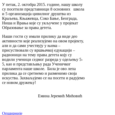
У петак, 2. октобра 2015. године, нашу школу
су посетили представници 8 основних школа
и 5 организација цивилног друштва из
Краљева, Књажевца, Соко Бање, Београда,
Ниша и Врања које су укључене у пројекат
Образовање за права детета.
Наши гости су имали прилику да виде део
активности које реализујемо на овом пројекту,
али и да сами учествују у њима –
присуствовали су вршњачкој едукацији –
радионици на тему права детета коју су
водили ученици седмог разреда у одељењу 5-
5, као и представљању рада Ученичког
парламента наше школе. Била је ово лепа
прилика да се сретнемо и разменимо своја
искуства. Захваљујемо се на посети и радујемо
се новом дружењу!
Eмина Јеремић Мићовић
Опширније