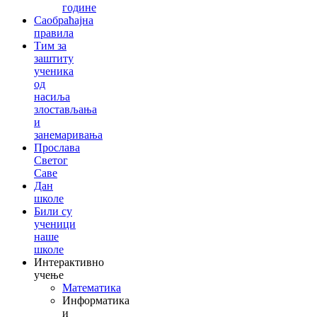
године
Саобраћајна
правила
Тим за
заштиту
ученика
од
насиља
злостављања
и
занемаривања
Прослава
Светог
Саве
Дан
школе
Били су
ученици
наше
школе
Интерактивно
учење
Математика
Информатика
и