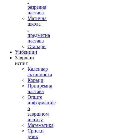
-
разредна
настава
Матична
школа
-
предметна
настава
Стапари
Уџбеници
Завршни
испит
Календар
активности
Кораци
Припремна
настава
Опште
информације
о
завршном
испиту
Математика
Српски
језик