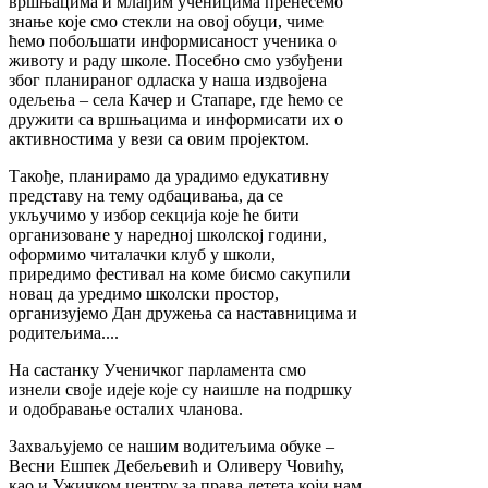
вршњацима и млађим ученицима пренесемо
знање које смо стекли на овој обуци, чиме
ћемо побољшати информисаност ученика о
животу и раду школе. Посебно смо узбуђени
због планираног одласка у наша издвојена
одељења – села Качер и Стапаре, где ћемо се
дружити са вршњацима и информисати их о
активностима у вези са овим пројектом.
Такође, планирамо да урадимо едукативну
представу на тему одбацивања, да се
укључимо у избор секција које ће бити
организоване у наредној школској години,
оформимо читалачки клуб у школи,
приредимо фестивал на коме бисмо сакупили
новац да уредимо школски простор,
организујемо Дан дружења са наставницима и
родитељима....
На састанку Ученичког парламента смо
изнели своје идеје које су наишле на подршку
и одобравање осталих чланова.
Захваљујемо се нашим водитељима обуке –
Весни Ешпек Дебељевић и Оливеру Човићу,
као и Ужичком центру за права детета који нам