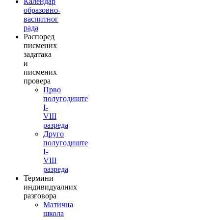
Календар
образовно-
васпитног
рада
Распоред
писмених
задатака
и
писмених
провера
Прво
полугодиште
I-
VIII
разреда
Друго
полугодиште
I-
VIII
разреда
Термини
индивидуалних
разговора
Матична
школа