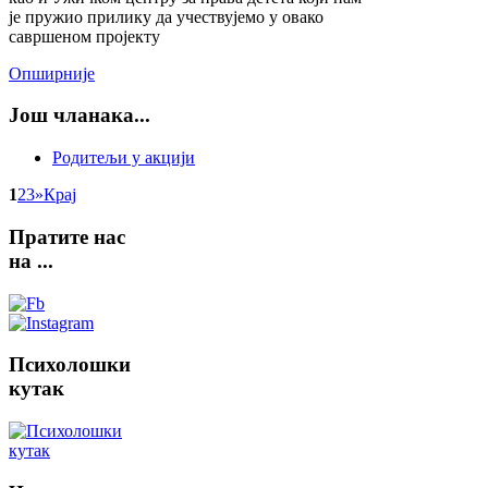
је пружио прилику да учествујемо у овако
савршеном пројекту
Опширније
Још чланака...
Родитељи у акцији
1
2
3
»
Крај
Пратите
нас
на ...
Психолошки
кутак