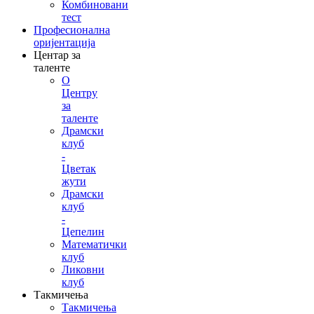
Комбиновани
тест
Професионална
оријентација
Центар за
таленте
О
Центру
за
таленте
Драмски
клуб
-
Цветак
жути
Драмски
клуб
-
Цепелин
Математички
клуб
Ликовни
клуб
Такмичења
Такмичења