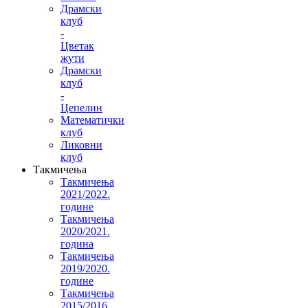
Драмски
клуб
-
Цветак
жути
Драмски
клуб
-
Цепелин
Математички
клуб
Ликовни
клуб
Такмичења
Такмичења
2021/2022.
године
Такмичења
2020/2021.
година
Такмичења
2019/2020.
године
Такмичења
2015/2016.