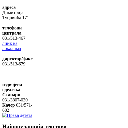
адреса
Димитрија
Туцовића 171
телефони
централа
031/513-467
линк ка
локалима
директор/факс
031/513-679
издвојена
одељења
Стапари
031/3807-030
Качер
031/571-
682
Најпопуларнији
текстови