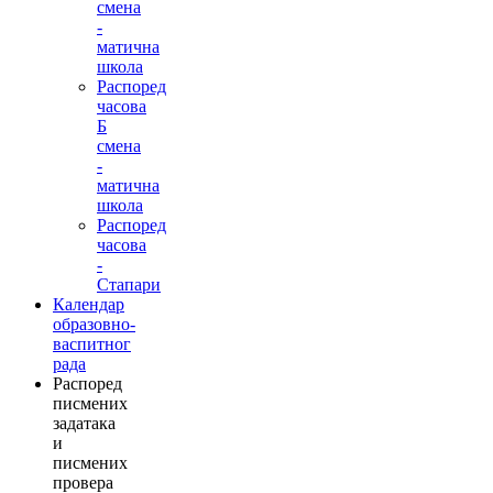
смена
-
матична
школа
Распоред
часова
Б
смена
-
матична
школа
Распоред
часова
-
Стапари
Календар
образовно-
васпитног
рада
Распоред
писмених
задатака
и
писмених
провера