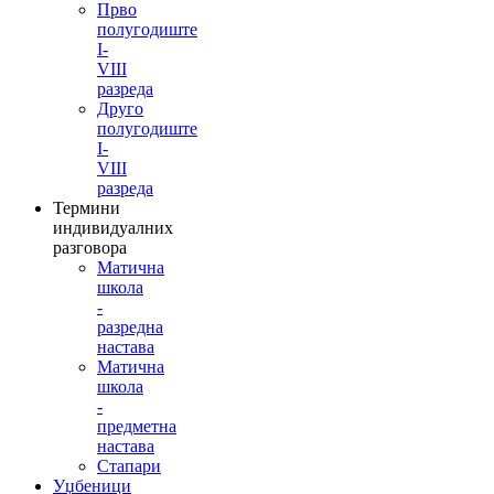
Прво
полугодиште
I-
VIII
разреда
Друго
полугодиште
I-
VIII
разреда
Термини
индивидуалних
разговора
Матична
школа
-
разредна
настава
Матична
школа
-
предметна
настава
Стапари
Уџбеници