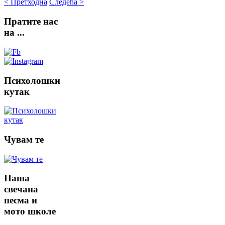
< Претходна
Следећа >
Пратите
нас
на ...
Психолошки
кутак
Чувам
те
Наша
свечана
песма и
мото школе