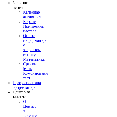
Завршни
испит
Календар
активности
Кораци
Припремна
настава
Опште
информације
о
завршном
испиту
Математика
Српски
језик
Комбиновани
тест
Професионална
оријентација
Центар за
таленте
О
Центру
за
таленте