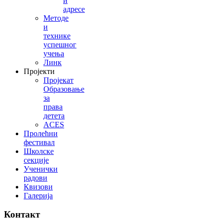
и
адресе
Методе
и
технике
успешног
учења
Линк
Пројекти
Пројекат
Образовање
за
права
детета
ACES
Пролећни
фестивал
Школске
секције
Ученички
радови
Квизови
Галерија
Контакт