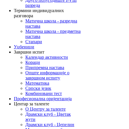
Друго полугодиште I-VIII
разреда
Термини индивидуалних
разговора
Матична школа - разредна
настава
Матична школа - предметна
настава
Стапари
Уџбеници
Завршни испит
Календар активности
Кораци
Припремна настава
Опште информације о
завршном испиту
Математика
Српски језик
Комбиновани тест
Професионална оријентација
Центар за таленте
О Центру за таленте
Драмски клуб - Цветак
жути
Драмски клуб - Цепелин