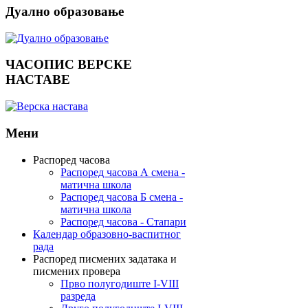
Дуално
образовање
ЧАСОПИС
ВЕРСКЕ
НАСТАВЕ
Мени
Распоред часова
Распоред часова А смена -
матична школа
Распоред часова Б смена -
матична школа
Распоред часова - Стапари
Календар образовно-васпитног
рада
Распоред писмених задатака и
писмених провера
Прво полугодиште I-VIII
разреда