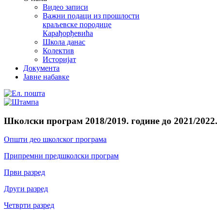
Видео записи
Важни подаци из прошлости
краљевске породице
Карађорђевића
Школа данас
Колектив
Историјат
Документа
Јавне набавке
Школски програм 2018/2019. године дo 2021/2022
Општи део школског програма
Припремни предшколски програм
Први разред
Други разред
Четврти разред