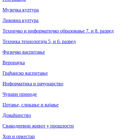
Музичка култура
Ликовна култура
Техничко и информатичко образовање 7. и 8. разред
Техника технологија 5, и 6. разред
Физичко васпитање
Веронаука
Грађанско васпитање
Информатика и рачунарство
Чувари природе
Цртање, сликање и вајање
Домаћинство
Свакодневни живот у прошлости
Хор и оркестар