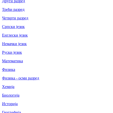
Други разред
Трећи разред
Четврти разред
Српски језик
Енглески језик
Немачки језик
Руски језик
Математика
Физика
Физика - осми разред
Хемија
Биологија
Историја
Географија