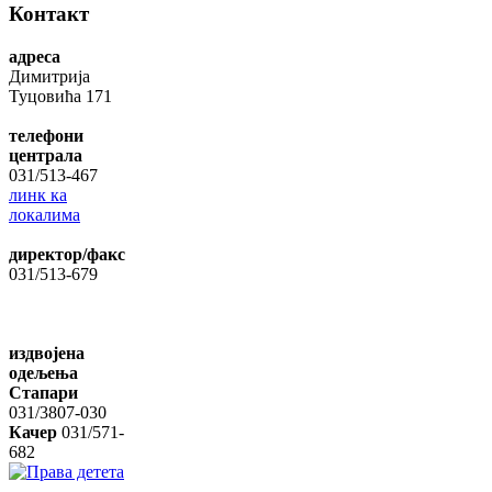
Контакт
адреса
Димитрија
Туцовића 171
телефони
централа
031/513-467
линк ка
локалима
директор/факс
031/513-679
издвојена
одељења
Стапари
031/3807-030
Качер
031/571-
682