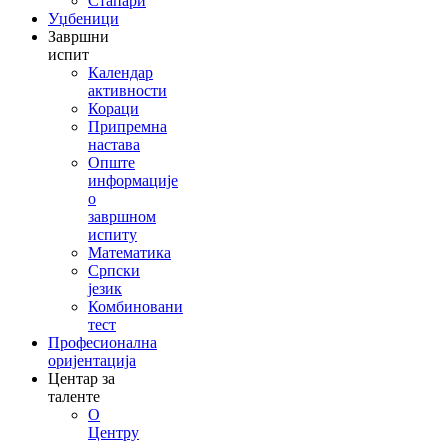
Стапари
Уџбеници
Завршни
испит
Календар
активности
Кораци
Припремна
настава
Опште
информације
о
завршном
испиту
Математика
Српски
језик
Комбиновани
тест
Професионална
оријентација
Центар за
таленте
О
Центру