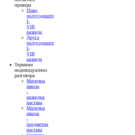
провера
Прво
полугодиште
I-
VIII
разреда
Друго
полугодиште
I-
VIII
разреда
Термини
индивидуалних
разговора
Матична
школа
-
разредна
настава
Матична
школа
-
предметна
настава