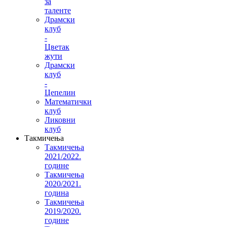
за
таленте
Драмски
клуб
-
Цветак
жути
Драмски
клуб
-
Цепелин
Математички
клуб
Ликовни
клуб
Такмичења
Такмичења
2021/2022.
године
Такмичења
2020/2021.
година
Такмичења
2019/2020.
године