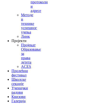
протоколи
и
адресе
Методе
и
технике
успешног
учења
Линк
Пројекти
Пројекат
Образовање
за
права
детета
ACES
Пролећни
фестивал
Школске
секције
Ученички
радови
Квизови
Галерија