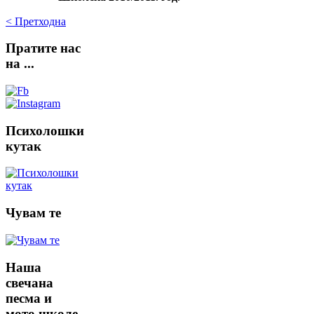
< Претходна
Пратите
нас
на ...
Психолошки
кутак
Чувам
те
Наша
свечана
песма и
мото школе