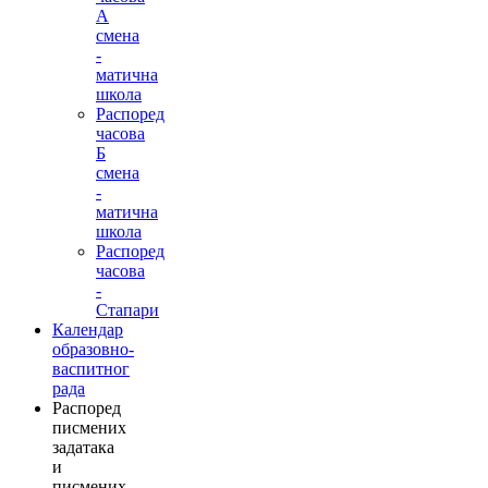
А
смена
-
матична
школа
Распоред
часова
Б
смена
-
матична
школа
Распоред
часова
-
Стапари
Календар
образовно-
васпитног
рада
Распоред
писмених
задатака
и
писмених