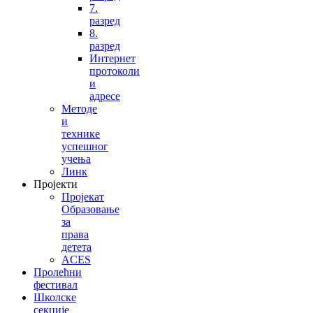
7.
разред
8.
разред
Интернет
протоколи
и
адресе
Методе
и
технике
успешног
учења
Линк
Пројекти
Пројекат
Образовање
за
права
детета
ACES
Пролећни
фестивал
Школске
секције