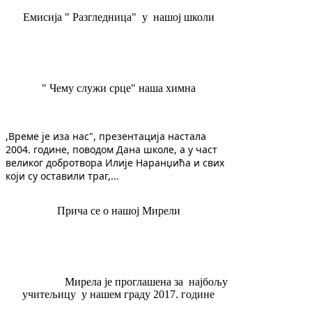
Емисија " Разгледница" у нашој школи
" Чему служи срце" наша химна
,Време је иза нас", презентација настала 
2004. године, поводом Дана школе, а у част 
великог добротвора Илије Наранџића и свих 
који су оставили траг,...
Прича се о нашој Мирели
Мирела је проглашена за најбољу
учитељицу у нашем граду 2017. године