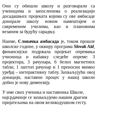
Они су обишли школу и разговарали са
ученицима и запосленима о реализацији
досадашњих пројеката којима су ове амбасаде
донирале школу новим намештајем и
савременим училима, као и плановима
везаним за будућу сарадњу.
Наиме,
Словачка амбасада
је, током прошле
школске године, у оквиру програма
Slovak Aid
,
финансијски подржала пројекат опремања
учионица и набавку следеће опреме: 3
пројектора, 3 рачунара, 6 белих магнетних
табли, 1 лаптоп рачунар и 1 преносни мимио
уређај – интерактивну таблу. Захваљујући овој
донацији, наставни процес у нашој школи
добио је нову димензију.
У име свих ученика и наставника Школе,
најсрдачније се захваљујемо нашим драгим
пријатељима на овом великодушном гесту.