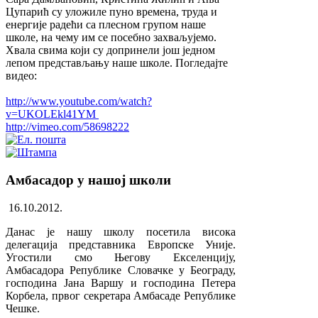
Цупарић су уложиле пуно времена, труда и
енергије радећи са плесном групом наше
школе, на чему им се посебно захваљујемо.
Хвала свима који су допринели још једном
лепом представљању наше школе.
Погледајте
видео:
http://www.youtube.com/watch?
v=UKOLEkl41YM
http://vimeo.com/58698222
Амбасадор у нашој школи
16.10.2012.
Данас је нашу школу посетила висока
делегација представника Европске Уније.
Угостили смо Његову Екселенцију,
Амбасадора Републике Словачке у Београду,
господина Јана Варшу и господина Петера
Корбела, првог секретара Амбасаде Републике
Чешке.