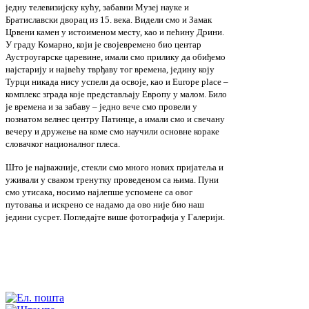
једну телевизијску кућу, забавни Музеј науке и
Братиславски дворац из 15. века. Видели смо и Замак
Црвени камен у истоименом месту, као и пећину Дрини.
У граду Комарно, који је својевремено био центар
Аустроугарске царевине, имали смо прилику да обиђемо
најстарију и највећу тврђаву тог времена, једину коју
Турци никада нису успели да освоје, као и Europe place –
комплекс зграда које представљају Европу у малом. Било
је времена и за забаву – једно вече смо провели у
познатом велнес центру Патинце, а имали смо и свечану
вечеру и дружење на коме смо научили основне кораке
словачког националног плеса.
Што је најважније, стекли смо много нових пријатеља и
уживали у сваком тренутку проведеном са њима. Пуни
смо утисака, носимо најлепше успомене са овог
путовања и искрено се надамо да ово није био наш
једини сусрет. Погледајте више фотографија у Галерији.