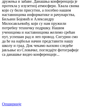
дружења и забаве. Данашња конференција је
протекла у изузетној атмосфери. Хвала свима
који су били присутни, а посебно нашим
наставницима информатике и рачунарства,
Биљани Бојовић и Александру
Милосављевићу, који су нам пружили
потребну техничку подршку. Нашим
ученицима и наставницима желимо срећан
пут, успешан рад и леп провод. Сигурни смо
да ће на најбољи начин представити нашу
школу и град. Док чекамо њихово следеће
јављање из Словачке, погледајте фотографије
са данашње видео конференције...
Опширније