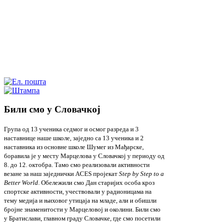
Били смо у Словачкој
Група од 13 ученика седмог и осмог разреда и 3
наставнице наше школе, заједно са 13 ученика и 2
наставника из основне школе Шумег из Мађарске,
боравила је у месту Марцелова у Словачкој у периоду од
8. до 12. октобра. Тамо смо реализовали активности
везане за наш заједнички ACES пројекат
Step by Step to a
Better World
. Обележили смо Дан старијих особа кроз
спортске активности, учествовали у радионицама на
тему медија и њиховог утицаја на младе, али и обишли
бројне знаменитости у Марцеловој и околини. Били смо
у Братислави, главном граду Словачке, где смо посетили