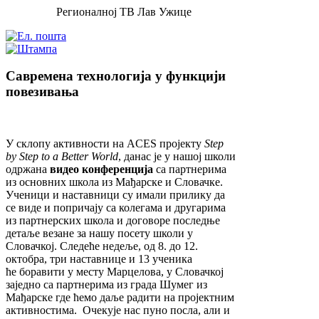
Регионалној ТВ Лав Ужице
Савремена технологија у функцији
повезивања
У склопу активности на ACES пројекту
Step
by Step to a Better World
, данас је у нашој школи
одржана
видео конференција
са партнерима
из основних школа из Мађарске и Словачке.
Ученици и наставници су имали прилику да
се виде и попричају са колегама и другарима
из партнерских школа и договоре последње
детаље везане за нашу посету школи у
Словачкој. Следеће недеље, од 8. до 12.
октобра, три наставнице и 13 ученика
ће боравити у месту Марцелова, у Словачкој
заједно са партнерима из града Шумег из
Мађарске где ћемо даље радити на пројектним
активностима. Очекује нас пуно посла, али и