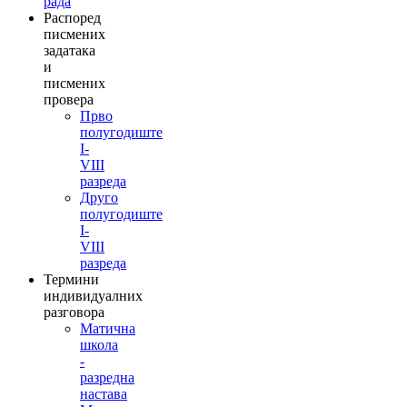
рада
Распоред
писмених
задатака
и
писмених
провера
Прво
полугодиште
I-
VIII
разреда
Друго
полугодиште
I-
VIII
разреда
Термини
индивидуалних
разговора
Матична
школа
-
разредна
настава