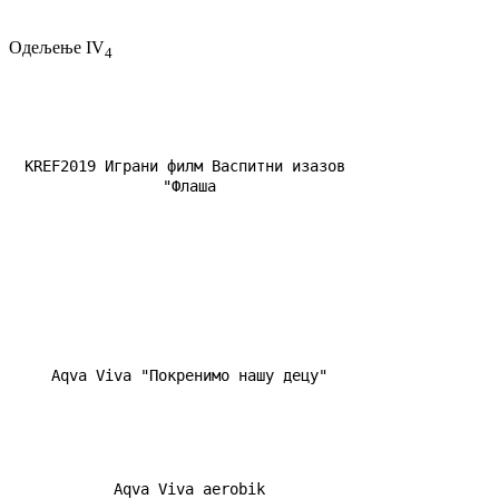
Одељење IV
4
KREF2019 Играни филм Васпитни изазов 
"Флаша
Aqva Viva "Покренимо нашу децу"
Aqva Viva aerobik