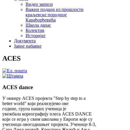
Видео записи
Важни подаци из прошлости
краљевске породице
Карађорђевића
Школа данас
Колектив
Историјат
Документа
Јавне набавке
ACES
ACES dance
У оквиру ACES пројекта "Step by step to a
better world" који реализујемо ове
године, група наших ученица је
увежбала кореографију плеса ACES DANCE
који се игра у свим школама у Европи које су
учесници овогодишњег пројекта.
Ученице 8-3,
Сара Дамљановић, Кристина Жилић и Ања