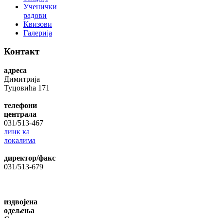
Ученички
радови
Квизови
Галерија
Контакт
адреса
Димитрија
Туцовића 171
телефони
централа
031/513-467
линк ка
локалима
директор/факс
031/513-679
издвојена
одељења