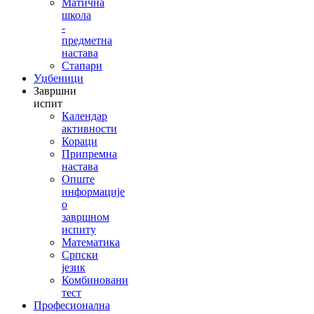
Матична
школа
-
предметна
настава
Стапари
Уџбеници
Завршни
испит
Календар
активности
Кораци
Припремна
настава
Опште
информације
о
завршном
испиту
Математика
Српски
језик
Комбиновани
тест
Професионална