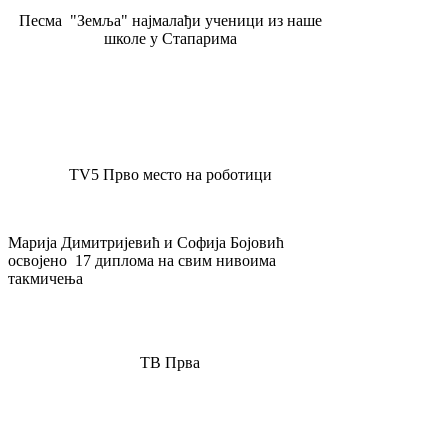
Песма "Земља" најмалађи ученици из наше
школе у Стапарима
TV5 Прво место на роботици
Марија Димитријевић и Софија Бојовић
освојено 17 диплома на свим нивоима
такмичења
ТВ Прва