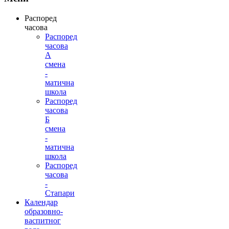
Распоред
часова
Распоред
часова
А
смена
-
матична
школа
Распоред
часова
Б
смена
-
матична
школа
Распоред
часова
-
Стапари
Календар
образовно-
васпитног