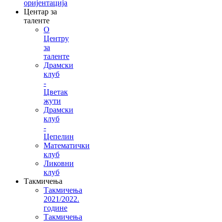
оријентација
Центар за
таленте
О
Центру
за
таленте
Драмски
клуб
-
Цветак
жути
Драмски
клуб
-
Цепелин
Математички
клуб
Ликовни
клуб
Такмичења
Такмичења
2021/2022.
године
Такмичења