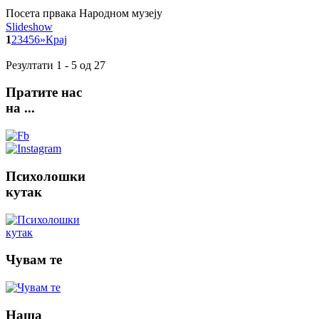
Посета првака Народном музеју
Slideshow
1
2
3
4
5
6
»
Крај
Резултати 1 - 5 од 27
Пратите
нас
на ...
Психолошки
кутак
Чувам
те
Наша