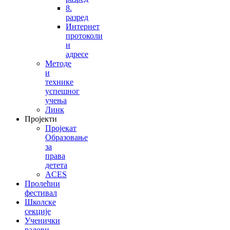
8.
разред
Интернет
протоколи
и
адресе
Методе
и
технике
успешног
учења
Линк
Пројекти
Пројекат
Образовање
за
права
детета
ACES
Пролећни
фестивал
Школске
секције
Ученички
радови