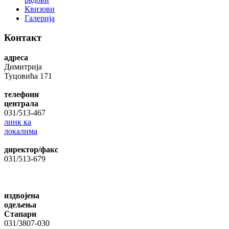
Квизови
Галерија
Контакт
адреса
Димитрија
Туцовића 171
телефони
централа
031/513-467
линк ка
локалима
директор/факс
031/513-679
издвојена
одељења
Стапари
031/3807-030