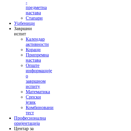
-
предметна
настава
Стапари
Уџбеници
Завршни
испит
Календар
активности
Кораци
Припремна
настава
Опште
информације
о
завршном
испиту
Математика
Српски
језик
Комбиновани
тест
Професионална
оријентација
Центар за