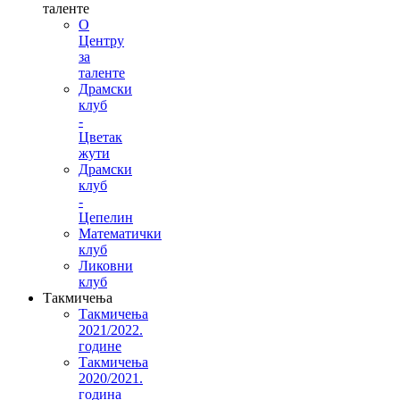
таленте
О
Центру
за
таленте
Драмски
клуб
-
Цветак
жути
Драмски
клуб
-
Цепелин
Математички
клуб
Ликовни
клуб
Такмичења
Такмичења
2021/2022.
године
Такмичења
2020/2021.
година