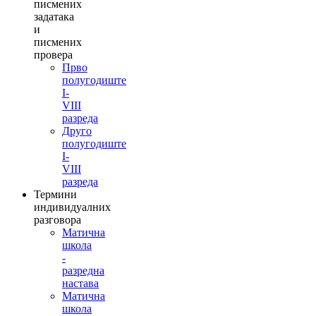
писмених
задатака
и
писмених
провера
Прво
полугодиште
I-
VIII
разреда
Друго
полугодиште
I-
VIII
разреда
Термини
индивидуалних
разговора
Матична
школа
-
разредна
настава
Матична
школа