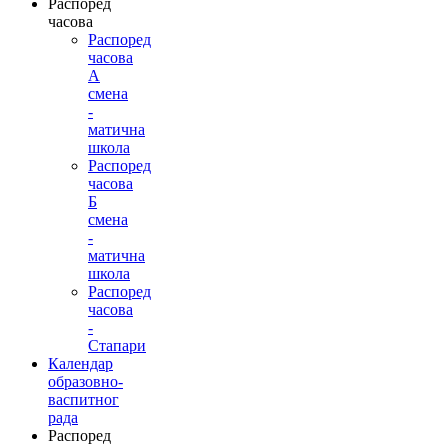
Распоред
часова
Распоред
часова
А
смена
-
матична
школа
Распоред
часова
Б
смена
-
матична
школа
Распоред
часова
-
Стапари
Календар
образовно-
васпитног
рада
Распоред