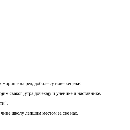
 и мирише на ред, добиле су нове кецеље!
јим сваког јутра дочекају и ученике и наставнике.
сти".
чине школу лепшим местом за све нас.