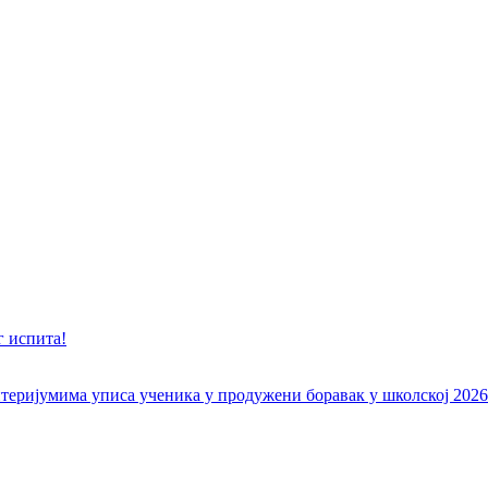
г испита!
еријумима уписа ученика у продужени боравак у школској 2026