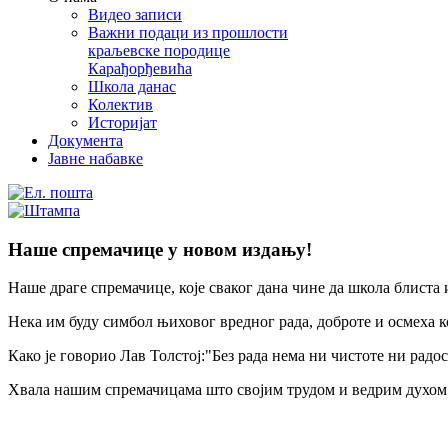
Видео записи
Важни подаци из прошлости
краљевске породице
Карађорђевића
Школа данас
Колектив
Историјат
Документа
Јавне набавке
Наше спремачице у новом издању!
Наше драге спремачице, које сваког дана чине да школа блиста
Нека им буду симбол њиховог вредног рада, доброте и осмеха ко
Како је говорио Лав Толстој:"Без рада нема ни чистоте ни радо
Хвала нашим спремачицама што својим трудом и ведрим духом 