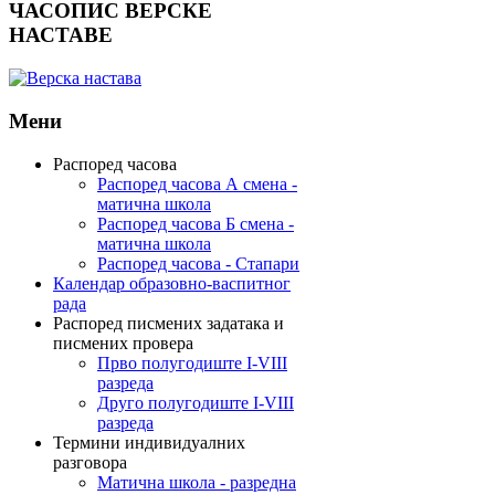
ЧАСОПИС
ВЕРСКЕ
НАСТАВЕ
Мени
Распоред часова
Распоред часова А смена -
матична школа
Распоред часова Б смена -
матична школа
Распоред часова - Стапари
Календар образовно-васпитног
рада
Распоред писмених задатака и
писмених провера
Прво полугодиште I-VIII
разреда
Друго полугодиште I-VIII
разреда
Термини индивидуалних
разговора
Матична школа - разредна