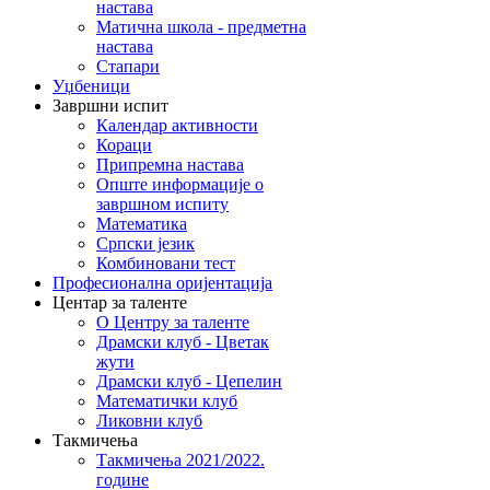
настава
Матична школа - предметна
настава
Стапари
Уџбеници
Завршни испит
Календар активности
Кораци
Припремна настава
Опште информације о
завршном испиту
Математика
Српски језик
Комбиновани тест
Професионална оријентација
Центар за таленте
О Центру за таленте
Драмски клуб - Цветак
жути
Драмски клуб - Цепелин
Математички клуб
Ликовни клуб
Такмичења
Такмичења 2021/2022.
године