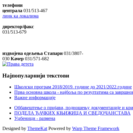
телефони
централа
031/513-467
линк ка локалима
директор/факс
031/513-679
издвојена одељења Стапари
031/3807-
030
Качер
031/571-682
Најпопуларнији
текстови
Школски програм 2018/2019. године дo 2021/2022.године
Прва основна школа - најбоља по резултатима са завршно
Важне информације
Оббавештење о пријави, подношењу документације и крит
ПОДЕЛА ЂАЧКИХ КЊИЖИЦА И СВЕДОЧАНСТАВА
Уџбеници - размена
Designed by
ThemeKat
Powered by
Warp Theme Framework