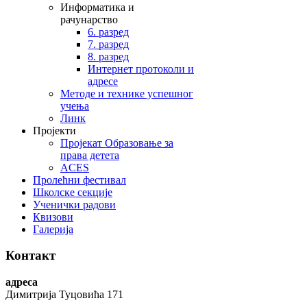
Информатика и
рачунарство
6. разред
7. разред
8. разред
Интернет протоколи и
адресе
Методе и технике успешног
учења
Линк
Пројекти
Пројекат Образовање за
права детета
ACES
Пролећни фестивал
Школске секције
Ученички радови
Квизови
Галерија
Контакт
адреса
Димитрија Туцовића 171