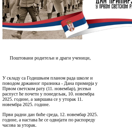
Поштовани родитељи и драги ученици,
У складу са Годишњим планом рада школе и
поводом државног празника - Дана примирја у
Првом светском рату (11. новембар), јесењи
распуст ће почети у понедељак, 10. новембра
2025. године, а завршава се у уторак 11.
новембра 2025. године.
Први радни дан биће среда, 12. новембар 2025.
године, а настава ће се одвијати по распореду
часова за уторак.