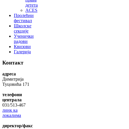
детета
ACES
Пролећни
фестивал
Школске
секције
Ученички
радови
Квизови
Галерија
Контакт
адреса
Димитрија
Туцовића 171
телефони
централа
031/513-467
линк ка
локалима
директор/факс