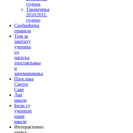
година
Такмичења
2010/2011.
године
Саобраћајна
правила
Тим за
заштиту
ученика
од
насиља
злостављања
и
занемаривања
Прослава
Светог
Саве
Дан
школе
Били су
ученици
наше
школе
Интерактивно
учење