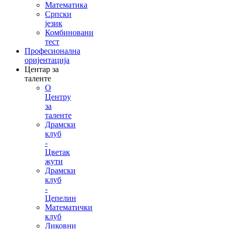
Математика
Српски
језик
Комбиновани
тест
Професионална
оријентација
Центар за
таленте
О
Центру
за
таленте
Драмски
клуб
-
Цветак
жути
Драмски
клуб
-
Цепелин
Математички
клуб
Ликовни