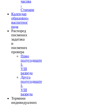
часова
-
Стапари
Календар
образовно-
васпитног
рада
Распоред
писмених
задатака
и
писмених
провера
Прво
полугодиште
I-
VIII
разреда
Друго
полугодиште
I-
VIII
разреда
Термини
индивидуалних