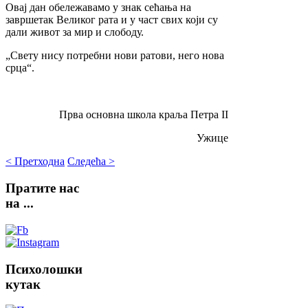
Овај дан обележавамо у знак сећања на
завршетак Великог рата и у част свих који су
дали живот за мир и слободу.
„Свету нису потребни нови ратови, него нова
срца“.
Прва основна школа краља Петра II
Ужице
< Претходна
Следећа >
Пратите
нас
на ...
Психолошки
кутак