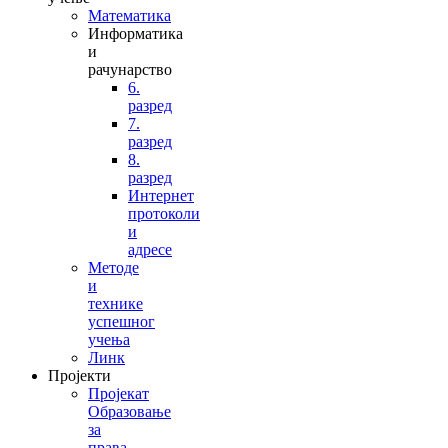
Математика
Информатика
и
рачунарство
6.
разред
7.
разред
8.
разред
Интернет
протоколи
и
адресе
Методе
и
технике
успешног
учења
Линк
Пројекти
Пројекат
Образовање
за
права