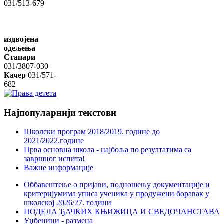
031/513-679
издвојена
одељења
Стапари
031/3807-030
Качер
031/571-
682
Најпопуларнији
текстови
Школски програм 2018/2019. године дo
2021/2022.године
Прва основна школа - најбоља по резултатима са
завршног испита!
Важне информације
Оббавештење о пријави, подношењу документације и
критеријумима уписа ученика у продужени боравак у
школској 2026/27. години
ПОДЕЛА ЂАЧКИХ КЊИЖИЦА И СВЕДОЧАНСТАВА
Уџбеници - размена