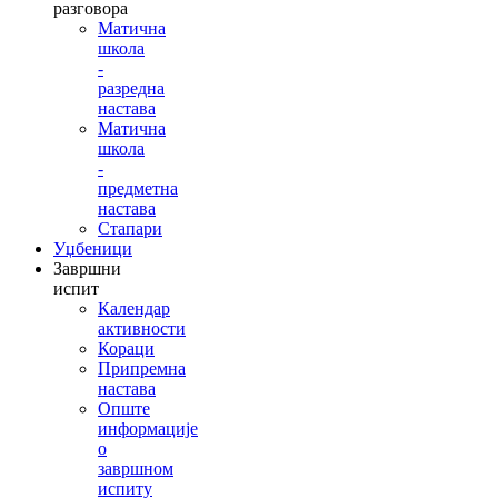
разговора
Матична
школа
-
разредна
настава
Матична
школа
-
предметна
настава
Стапари
Уџбеници
Завршни
испит
Календар
активности
Кораци
Припремна
настава
Опште
информације
о
завршном
испиту