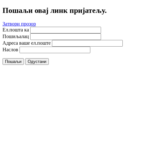
Пошаљи овај линк пријатељу.
Затвори прозор
Ел.пошта ка
Пошиљалац
Адреса ваше ел.поште
Наслов
Пошаљи
Одустани