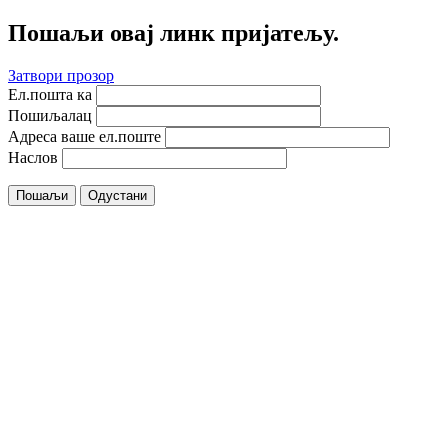
Пошаљи овај линк пријатељу.
Затвори прозор
Ел.пошта ка
Пошиљалац
Адреса ваше ел.поште
Наслов
Пошаљи
Одустани