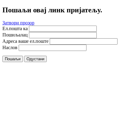
Пошаљи овај линк пријатељу.
Затвори прозор
Ел.пошта ка
Пошиљалац
Адреса ваше ел.поште
Наслов
Пошаљи
Одустани