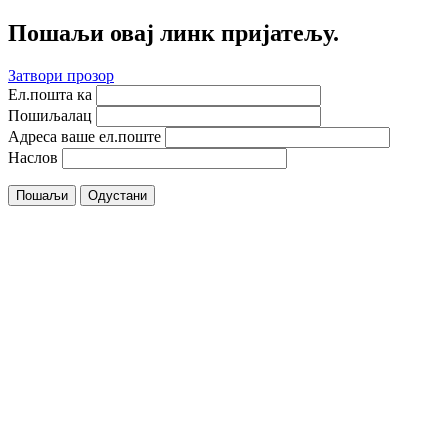
Пошаљи овај линк пријатељу.
Затвори прозор
Ел.пошта ка
Пошиљалац
Адреса ваше ел.поште
Наслов
Пошаљи
Одустани