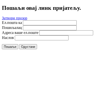
Пошаљи овај линк пријатељу.
Затвори прозор
Ел.пошта ка
Пошиљалац
Адреса ваше ел.поште
Наслов
Пошаљи
Одустани