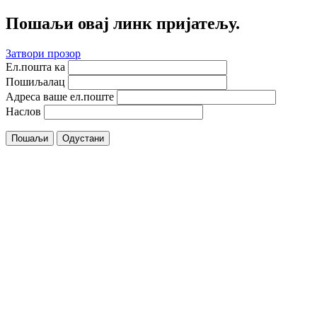
Пошаљи овај линк пријатељу.
Затвори прозор
Ел.пошта ка
Пошиљалац
Адреса ваше ел.поште
Наслов
Пошаљи
Одустани