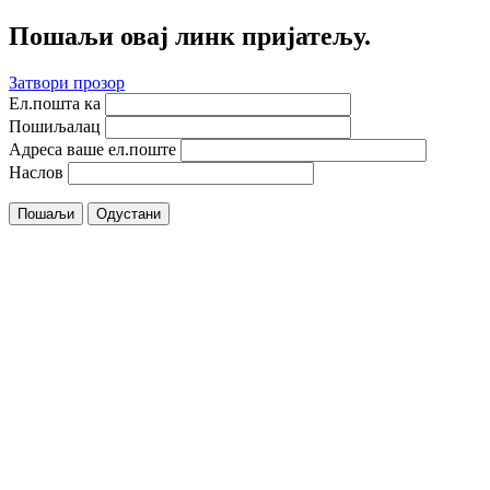
Пошаљи овај линк пријатељу.
Затвори прозор
Ел.пошта ка
Пошиљалац
Адреса ваше ел.поште
Наслов
Пошаљи
Одустани